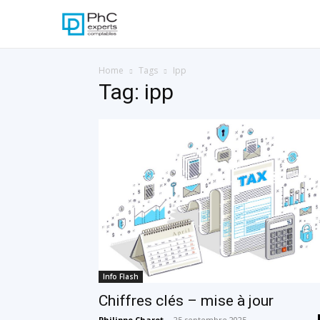
Home
Tags
Ipp
Tag: ipp
Info Flash
Chiffres clés – mise à jour
Philippe Charot
-
25 septembre 2025