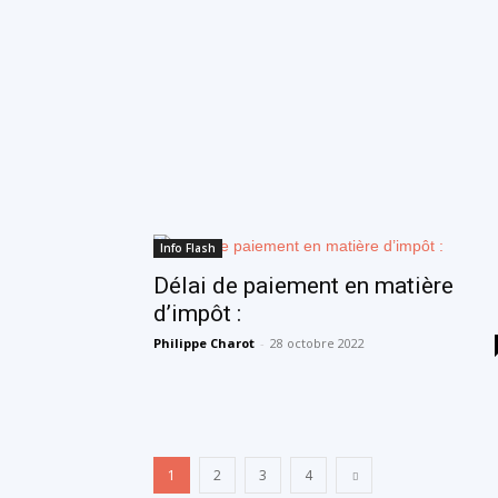
Info Flash
Délai de paiement en matière
d’impôt :
Philippe Charot
-
28 octobre 2022
1
2
3
4