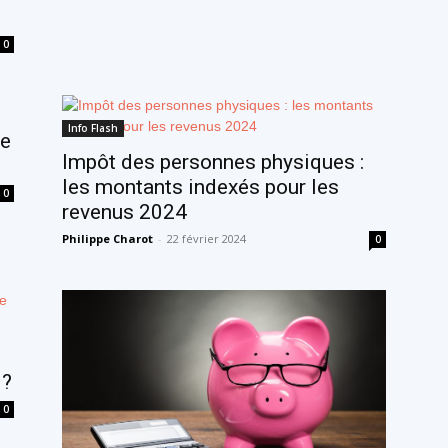
0
Info Flash
de
Impôt des personnes physiques :
les montants indexés pour les
0
revenus 2024
Philippe Charot
-
22 février 2024
0
 ?
0