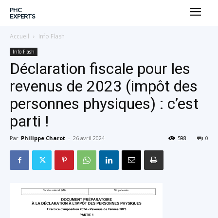
PHC
EXPERTS
Accueil
Info Flash
Info Flash
Déclaration fiscale pour les
revenus de 2023 (impôt des
personnes physiques) : c’est
parti !
Par
Philippe Charot
-
26 avril 2024
598
0