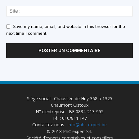
Save my name, email, and website in this browser for the
next time I comment.
Siège social : Chaussée de Huy 368 à 1325
Chaumont Gistoux
N° d’entreprise : BE 0834-213-955
Tél : 010/811.147
Contactez-nous :
info@phc-expert.be
© 2018 PhC expert Srl.
Société d’experts comptables et conseillers