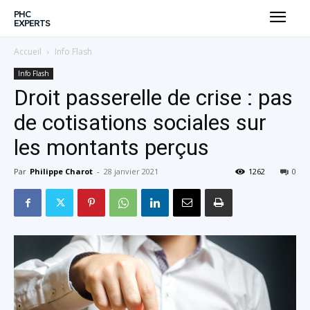
PHC
EXPERTS
Accueil
Info Flash
Info Flash
Droit passerelle de crise : pas
de cotisations sociales sur
les montants perçus
Par
Philippe Charot
-
28 janvier 2021
1262
0