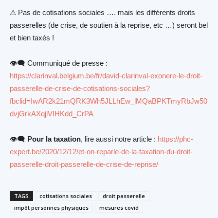
⚠ Pas de cotisations sociales …. mais les différents droits
passerelles (de crise, de soutien à la reprise, etc …) seront bel
et bien taxés !
👁‍🗨 Communiqué de presse :
https://clarinval.belgium.be/fr/david-clarinval-exonere-le-droit-
passerelle-de-crise-de-cotisations-sociales?
fbclid=IwAR2k21mQRK3Wh5JLLhEw_lMQaBPKTmyRbJw50
dvjGrkAXqjlVIHKdd_CrPA
👁‍🗨
Pour la taxation
, lire aussi notre article :
https://phc-
expert.be/2020/12/12/et-on-reparle-de-la-taxation-du-droit-
passerelle-droit-passerelle-de-crise-de-reprise/
TAGS
cotisations sociales
droit passerelle
impôt personnes physiques
mesures covid