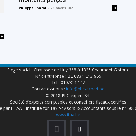
Philippe Charot
-
28 janvier 2021
0
0
Siège social : Chaussée de Huy 368 à 1325 Chaumont Gistoux
N° d’entreprise : BE 0834-213-955
Tél : 010/811.147
Contactez-nous :
info@phc-expert.be
© 2018 PhC expert Srl.
Société d’experts comptables et conseillers fiscaux certifiés
 par l’ITAA - Institute for Tax Advisors & Accountants sous le n° 50
www.itaa.be