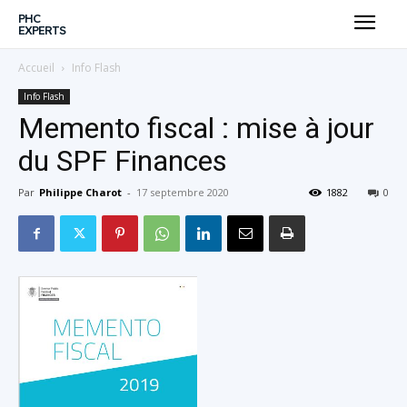
PHC
EXPERTS
Accueil
Info Flash
Info Flash
Memento fiscal : mise à jour
du SPF Finances
Par
Philippe Charot
-
17 septembre 2020
1882
0