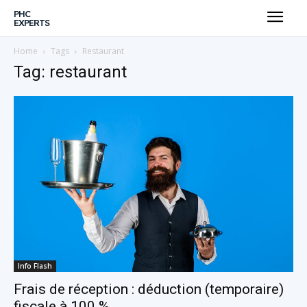
PHC
EXPERTS
Home
Tags
Restaurant
Tag: restaurant
Info Flash
Frais de réception : déduction (temporaire)
fiscale à 100 %