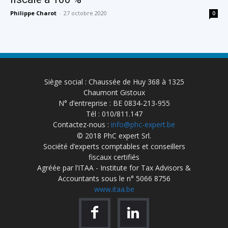
Philippe Charot
-
27 octobre 2020
0
Siège social : Chaussée de Huy 368 à 1325
Chaumont Gistoux
N° d’entreprise : BE 0834-213-955
Tél : 010/811.147
Contactez-nous :
info@phc-expert.be
© 2018 PhC expert Srl.
Société d’experts comptables et conseillers
fiscaux certifiés
Agréée par l’ITAA - Institute for Tax Advisors &
Accountants sous le n° 5066 8756
www.itaa.be