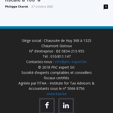
Philippe Charot
-
27 octobre 2020
0
Siège social : Chaussée de Huy 368 à 1325
Chaumont Gistoux
N° d’entreprise : BE 0834-213-955
Tél : 010/811.147
Contactez-nous :
info@phc-expert.be
© 2018 PhC expert Srl.
Société d’experts comptables et conseillers
fiscaux certifiés
Agréée par l’ITAA - Institute for Tax Advisors &
Accountants sous le n° 5066 8756
www.itaa.be