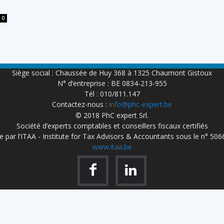
0
Siège social : Chaussée de Huy 368 à 1325 Chaumont Gistoux
N° d’entreprise : BE 0834-213-955
Tél : 010/811.147
Contactez-nous :
info@phc-expert.be
© 2018 PhC expert Srl.
Société d’experts comptables et conseillers fiscaux certifiés
 par l’ITAA - Institute for Tax Advisors & Accountants sous le n° 50
www.itaa.be