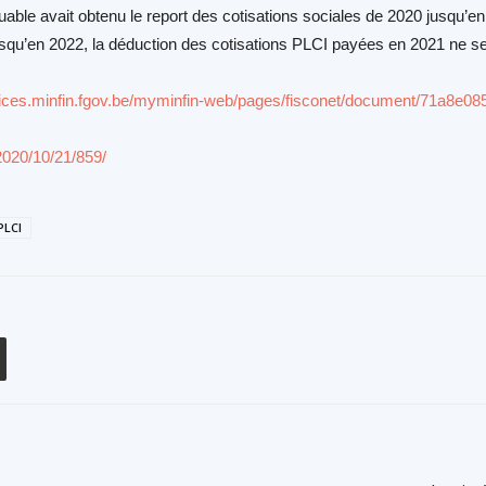
buable avait obtenu le report des cotisations sociales de 2020 jusqu’
qu’en 2022, la déduction des cotisations PLCI payées en 2021 ne se
rvices.minfin.fgov.be/myminfin-web/pages/fisconet/document/71a8e0
2020/10/21/859/
PLCI