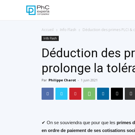
Accueil
Info Flash
Déduction des primes PLCI & cot
Info Flash
Déduction des pri
prolonge la tolé
Par
Philippe Charot
-
1 juin 2021
✔ On se souviendra que pour que les
primes d
en ordre de paiement de ses cotisations soc