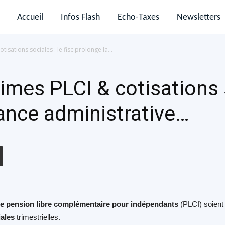
Accueil
Infos Flash
Echo-Taxes
Newsletters
isations sociales : le fisc prolonge la...
mes PLCI & cotisations so
rance administrative…
e pension libre complémentaire pour indépendants
(PLCI) soien
iales
trimestrielles.