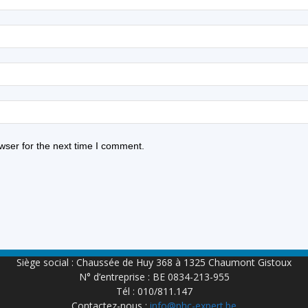
wser for the next time I comment.
Siège social : Chaussée de Huy 368 à 1325 Chaumont Gistoux
N° d’entreprise : BE 0834-213-955
Tél : 010/811.147
Contactez-nous :
info@phc-expert.be