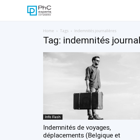
Home
Tags
Indemnités journalières
Tag: indemnités journal
Info Flash
Indemnités de voyages,
déplacements (Belgique et