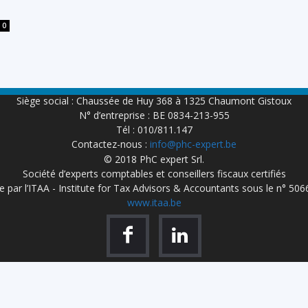
0
Siège social : Chaussée de Huy 368 à 1325 Chaumont Gistoux
N° d’entreprise : BE 0834-213-955
Tél : 010/811.147
Contactez-nous :
info@phc-expert.be
© 2018 PhC expert Srl.
Société d’experts comptables et conseillers fiscaux certifiés
 par l’ITAA - Institute for Tax Advisors & Accountants sous le n° 50
www.itaa.be